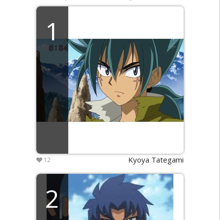
1
Kyoya Tategami
12
2