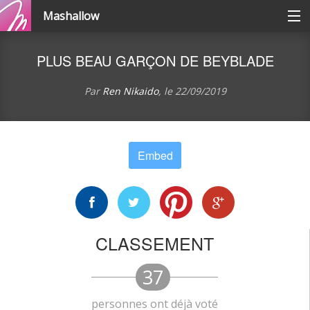
Mashallow
Catégories
PLUS BEAU GARÇON DE BEYBLADE
Se connecter / s'inscrire
Par
Ren Nikaido
, le
22/09/2019
Créer une battle
Embed
Créer un quizz
CLASSEMENT
37
personnes ont déjà voté