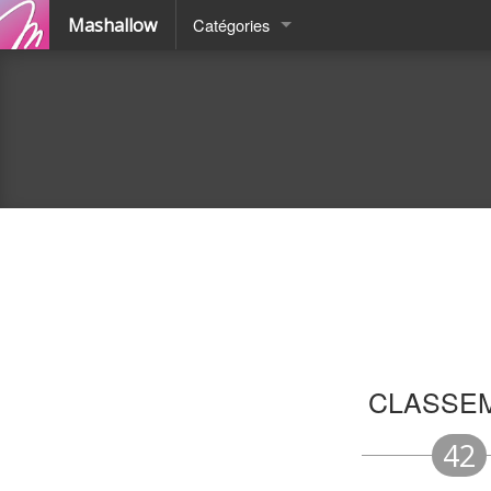
Mashallow
Catégories
Quizz
Battle
CLASSE
42