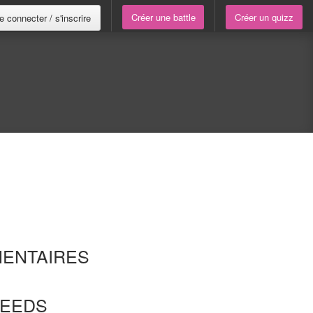
Créer une battle
Créer un quizz
e connecter / s'inscrire
ENTAIRES
FEEDS