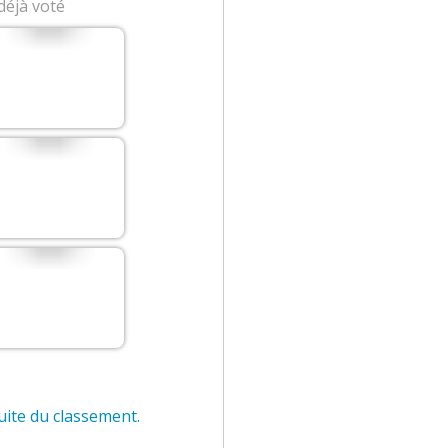
déjà voté
t
l
q
suite du classement.