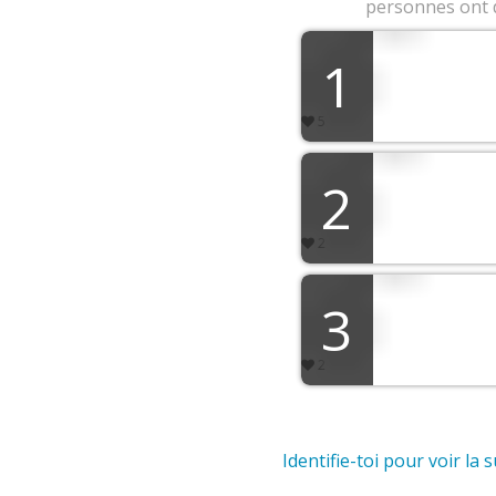
personnes ont 
1
Tk
5
2
Ds
2
3
Tf
2
Identifie-toi pour voir la 