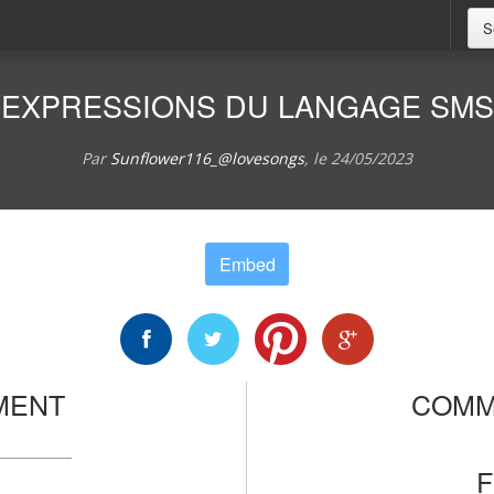
S
EXPRESSIONS DU LANGAGE SMS
Par
Sunflower116_@lovesongs
, le
24/05/2023
Embed
MENT
COMM