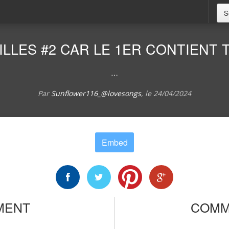
S
LLES #2 CAR LE 1ER CONTIENT
…
Par
Sunflower116_@lovesongs
, le
24/04/2024
Embed
MENT
COMM