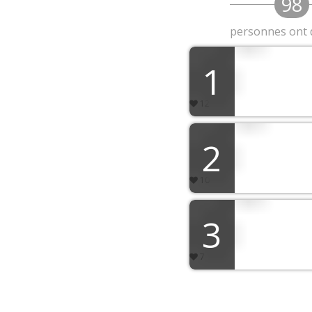
98
personnes ont 
1
Lou
12
2
Math
10
3
Ali
7