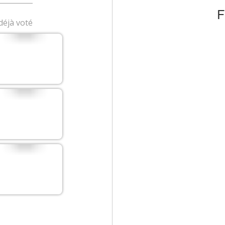
déjà voté
na
ilde
xe