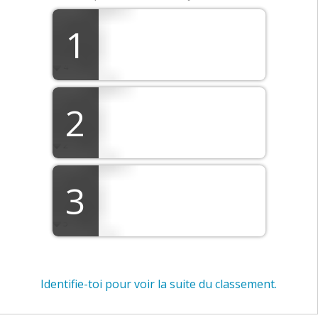
1
Candy
4
2
Elisa
2
3
Archibald
5
Identifie-toi pour voir la suite du classement.