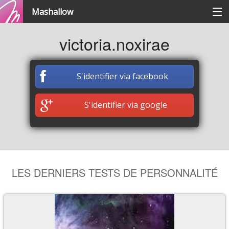
Mashallow
Catégories
victoria.noxirae
Se connecter / s'inscrire
S'identifier via facebook
Créer une battle
S'identifier via google
Créer un quizz
LES DERNIERS TESTS DE PERSONNALITÉ