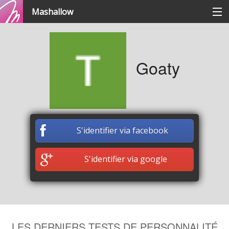
Mashallow
Catégories
Goaty
Se connecter / s'inscrire
Créer une battle
S'identifier via facebook
Créer un quizz
S'identifier via google
LES DERNIERS TESTS DE PERSONNALITÉ