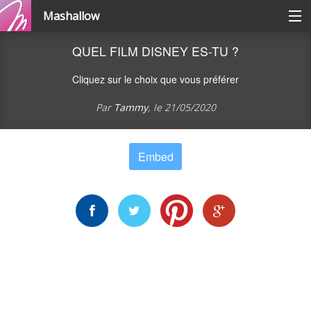
Mashallow
Catégories
QUEL FILM DISNEY ES-TU ?
Cliquez sur le choix que vous préférer
Se connecter / s'inscrire
Par
Tammy
, le
21/05/2020
Créer une battle
Embed
Créer un quizz