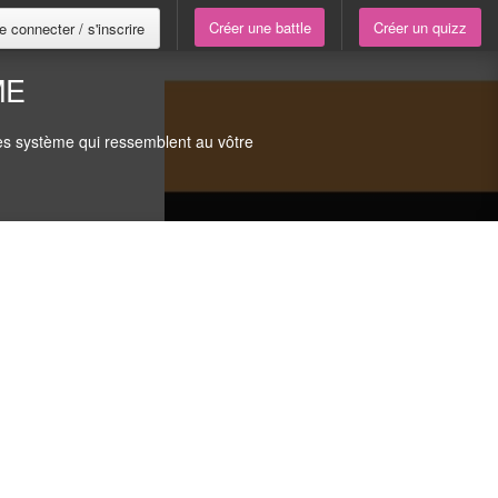
Créer une battle
Créer un quizz
e connecter / s'inscrire
ME
des système qui ressemblent au vôtre