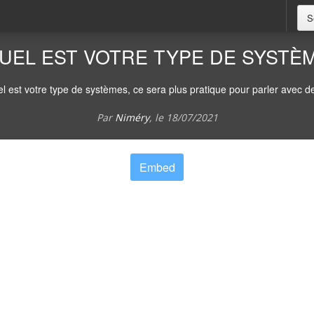
S
UEL EST VOTRE TYPE DE SYSTÈ
l est votre type de systèmes, ce sera plus pratique pour parler avec 
Par
Niméry
, le
18/07/2021
Embed