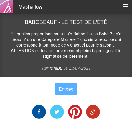
Mashallow
Catégories
BABOBEAUF - LE TEST DE L'ÉTÉ
En quelles proportions es-tu un’e Babos ? un’e Bobo ? un’e
Se connecter / s'inscrire
Beauf ? ou une Catégorie Mystère ? choisis la réponse qui
correspond à ton mode de vie actuel pour le savoir…
ATTENTION ce test est ouvertement plein de préjugés, il te
stigmatise délibérément !
Créer une battle
Par
miaBL
, le
29/07/2021
Créer un quizz
Embed