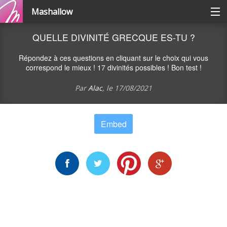
Mashallow
Catégories
QUELLE DIVINITÉ GRECQUE ES-TU ?
Répondez à ces questions en cliquant sur le choix qui vous
Se connecter / s'inscrire
correspond le mieux ! 17 divinités possibles ! Bon test !
Par
Alac
, le
17/08/2021
Créer une battle
Embed
Créer un quizz