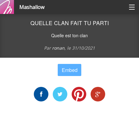
Mashallow
Catégories
QUELLE CLAN FAIT TU PARTI
Quelle est ton clan
Se connecter / s'inscrire
Par
ronan
, le
31/10/2021
Créer une battle
Embed
Créer un quizz