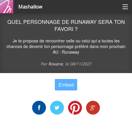
Mashallow
Catégories
QUEL PERSONNAGE DE RUNAWAY SERA TON
FAVORI ?
Se connecter / s'inscrire
Je te propose de rencontrer celle ou celui qui a toutes les
chances de devenir ton personnage préféré dans mon prochain
AU : Runaway
Créer une battle
Par
Roxane
, le
08/11/2021
Créer un quizz
Embed