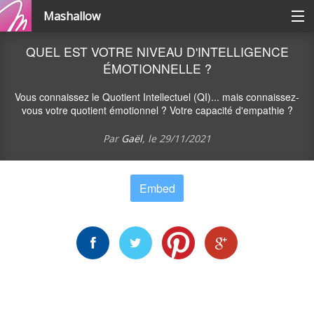
Mashallow
Catégories
QUEL EST VOTRE NIVEAU D'INTELLIGENCE
ÉMOTIONNELLE ?
Se connecter / s'inscrire
Vous connaissez le Quotient Intellectuel (QI)... mais connaissez-
vous votre quotient émotionnel ? Votre capacité d'empathie ?
Créer une battle
Par
Gaël
, le
29/11/2021
Créer un quizz
Embed