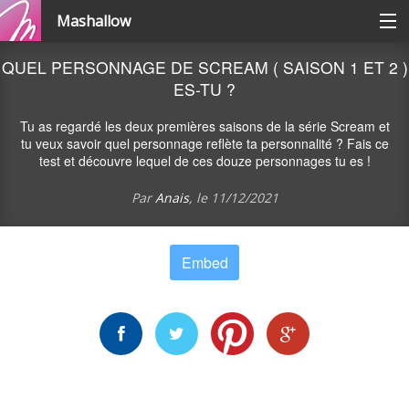
Mashallow
Catégories
QUEL PERSONNAGE DE SCREAM ( SAISON 1 ET 2 )
ES-TU ?
Se connecter / s'inscrire
Tu as regardé les deux premières saisons de la série Scream et
tu veux savoir quel personnage reflète ta personnalité ? Fais ce
test et découvre lequel de ces douze personnages tu es !
Créer une battle
Par
Anais
, le
11/12/2021
Créer un quizz
Embed