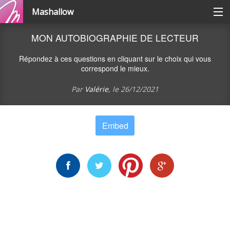
Mashallow
Catégories
MON AUTOBIOGRAPHIE DE LECTEUR
Répondez à ces questions en cliquant sur le choix qui vous
Se connecter / s'inscrire
correspond le mieux.
Par
Valérie
, le
26/12/2021
Créer une battle
Embed
Créer un quizz