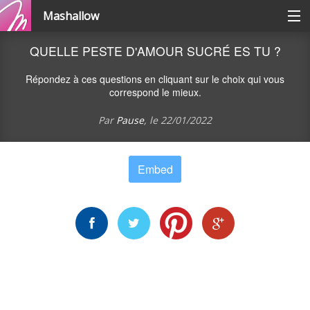
Mashallow
Catégories
QUELLE PESTE D'AMOUR SUCRÉ ES TU ?
Répondez à ces questions en cliquant sur le choix qui vous
Se connecter / s'inscrire
correspond le mieux.
Par
Pause
, le
22/01/2022
Créer une battle
Embed
Créer un quizz