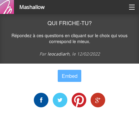
Mashallow
Catégories
QUI FRICHE-TU?
Répondez à ces questions en cliquant sur le choix qui vous
Se connecter / s'inscrire
correspond le mieux.
Par
leocadiarh
, le
12/02/2022
Créer une battle
Embed
Créer un quizz