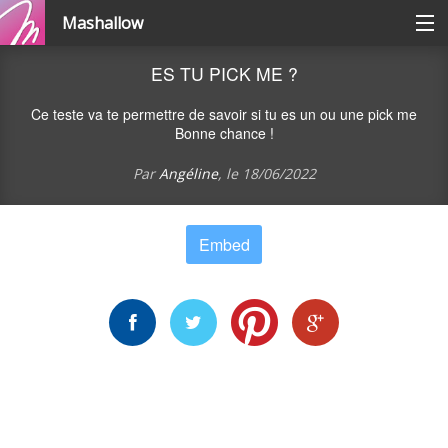
Mashallow
Catégories
ES TU PICK ME ?
Ce teste va te permettre de savoir si tu es un ou une pick me
Se connecter / s'inscrire
Bonne chance !
Par
Angéline
, le
18/06/2022
Créer une battle
Embed
Créer un quizz