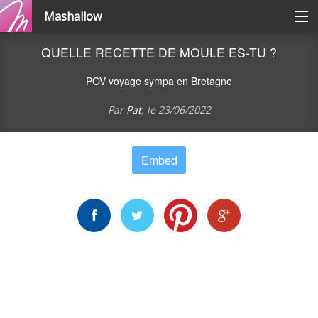
Mashallow
Catégories
QUELLE RECETTE DE MOULE ES-TU ?
POV voyage sympa en Bretagne
Se connecter / s'inscrire
Par
Pat
, le
23/06/2022
Créer une battle
Embed
Créer un quizz