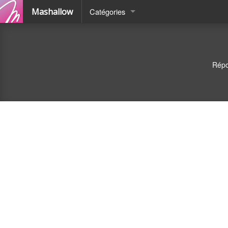
Mashallow
Catégories
Quizz
Battle
Répo