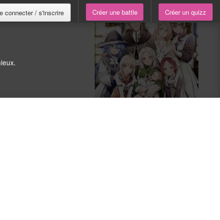
Créer une battle
Créer un quizz
e connecter / s'inscrire
ieux.