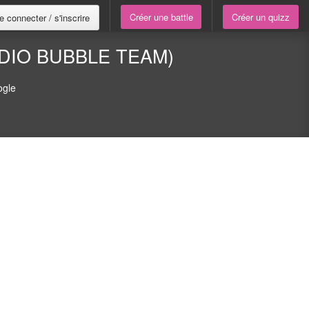
Créer une battle
Créer un quizz
e connecter / s'inscrire
UDIO BUBBLE TEAM)
ogle