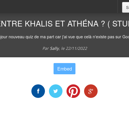
S
ENTRE KHALIS ET ATHÉNA ? ( ST
jour nouveau quiz de ma part car j'ai vue que celà n'existe pas sur Go
Par
Sally
, le
22/11/2022
Embed