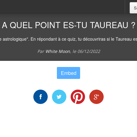
S
A QUEL POINT ES-TU TAUREAU ?
ne astrologique". En répondant à ce quiz, tu découvriras si le Taureau e
Par
White Moon
, le
06/12/2022
Embed