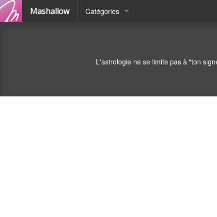
Mashallow
Catégories
Quizz
Battle
L'astrologie ne se limite pas à "ton sig