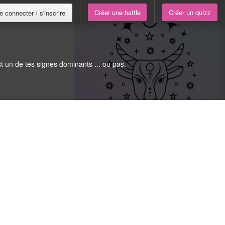
Créer une battle
Créer un quizz
e connecter / s'inscrire
st un de tes signes dominants ... ou pas.