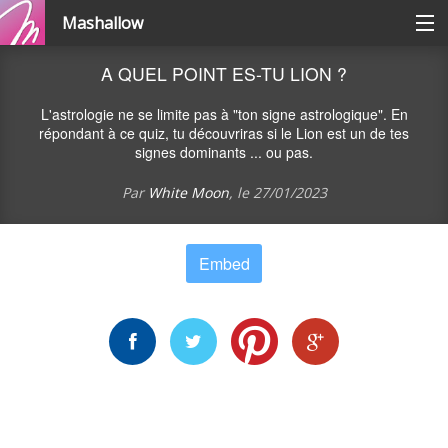
Mashallow
Catégories
A QUEL POINT ES-TU LION ?
L'astrologie ne se limite pas à "ton signe astrologique". En
Se connecter / s'inscrire
répondant à ce quiz, tu découvriras si le Lion est un de tes
signes dominants ... ou pas.
Par
White Moon
, le
27/01/2023
Créer une battle
Créer un quizz
Embed