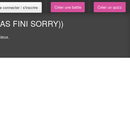
Créer une battle
Créer un quizz
e connecter / s'inscrire
AS FINI SORRY))
ieux.