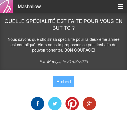
Mashallow
Catégories
QUELLE SPÉCIALITÉ EST FAITE POUR VOUS EN
BUT TC ?
Se connecter / s'inscrire
Nous savons que choisir sa spécialité pour la deuxième année
est compliqué. Alors nous te proposons ce petit test afin de
pouvoir t'orienter. BON COURAGE!
Créer une battle
Par
Maelys
, le
21/03/2023
Créer un quizz
Embed