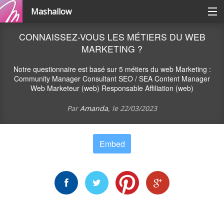
Mashallow
Catégories
CONNAISSEZ-VOUS LES MÉTIERS DU WEB
MARKETING ?
Se connecter / s'inscrire
Notre questionnaire est basé sur 5 métiers du web Marketing :
Community Manager Consultant SEO / SEA Content Manager
Web Marketeur (web) Responsable Affiliation (web)
Créer une battle
Par
Amanda
, le
22/03/2023
Créer un quizz
Embed