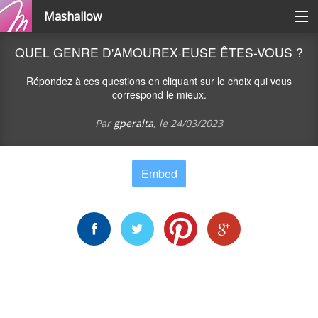
Mashallow
Catégories
QUEL GENRE D'AMOUREX·EUSE ÊTES-VOUS ?
Répondez à ces questions en cliquant sur le choix qui vous
Se connecter / s'inscrire
correspond le mieux.
Par
gperalta
, le
24/03/2023
Créer une battle
Embed
Créer un quizz