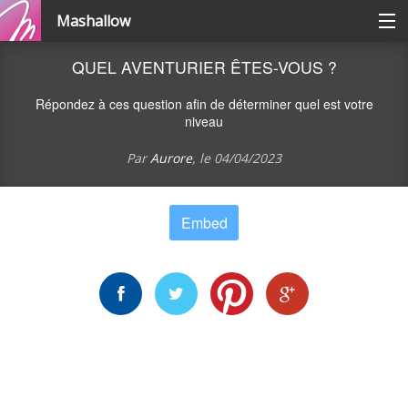
Mashallow
Catégories
QUEL AVENTURIER ÊTES-VOUS ?
Répondez à ces question afin de déterminer quel est votre
Se connecter / s'inscrire
niveau
Par
Aurore
, le
04/04/2023
Créer une battle
Embed
Créer un quizz