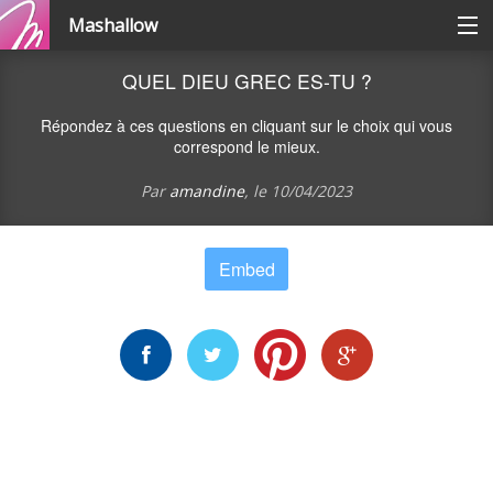
Mashallow
Catégories
QUEL DIEU GREC ES-TU ?
Répondez à ces questions en cliquant sur le choix qui vous
Se connecter / s'inscrire
correspond le mieux.
Par
amandine
, le
10/04/2023
Créer une battle
Embed
Créer un quizz