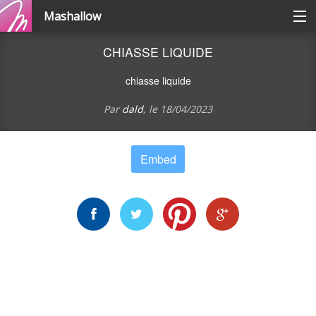
Mashallow
Catégories
CHIASSE LIQUIDE
chiasse liquide
Se connecter / s'inscrire
Par
dald
, le
18/04/2023
Créer une battle
Embed
Créer un quizz