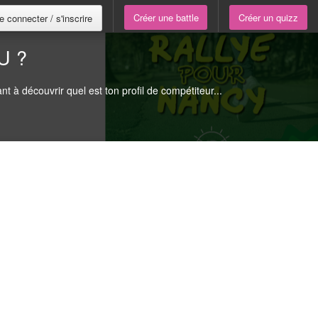
Créer une battle
Créer un quizz
e connecter / s'inscrire
U ?
t à découvrir quel est ton profil de compétiteur...