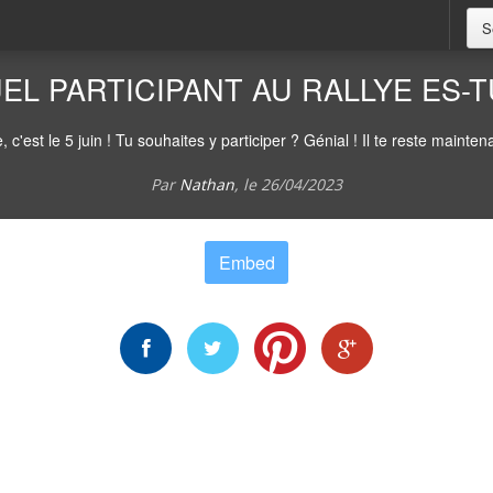
S
EL PARTICIPANT AU RALLYE ES-T
st le 5 juin ! Tu souhaites y participer ? Génial ! Il te reste maintenan
Par
Nathan
, le
26/04/2023
Embed