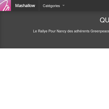
Mashallow
Catégories
Quizz
QU
Battle
Le Rallye Pour Nancy des adhérents Greenpeace, c'e