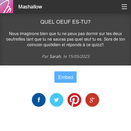
Mashallow
Catégories
QUEL OEUF ES-TU?
Nous imaginons bien que tu ne peux pas dormir sur tes deux
Se connecter / s'inscrire
oeufreilles tant que tu ne sauras pas quel œuf tu es. Sors de ton
coincoin quotidien et réponds à ce quizz!!
Par
Sarah
, le
15/05/2023
Créer une battle
Créer un quizz
Embed