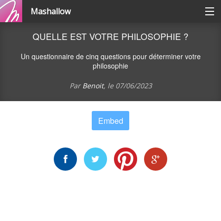
Mashallow
Catégories
QUELLE EST VOTRE PHILOSOPHIE ?
Un questionnaire de cinq questions pour déterminer votre
Se connecter / s'inscrire
philosophie
Par
Benoit
, le
07/06/2023
Créer une battle
Embed
Créer un quizz