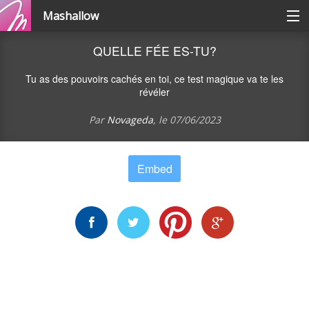
Mashallow
Catégories
QUELLE FÉE ES-TU?
Tu as des pouvoirs cachés en toi, ce test magique va te les
Se connecter / s'inscrire
révéler
Par
Novageda
, le
07/06/2023
Créer une battle
Embed
Créer un quizz