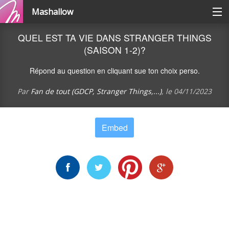
Mashallow
Catégories
QUEL EST TA VIE DANS STRANGER THINGS
(SAISON 1-2)?
Se connecter / s'inscrire
Répond au question en cliquant sue ton choix perso.
Par
Fan de tout (GDCP, Stranger Things,...)
, le
04/11/2023
Créer une battle
Embed
Créer un quizz