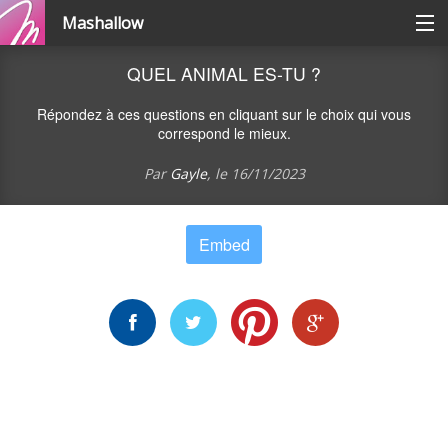
Mashallow
Catégories
QUEL ANIMAL ES-TU ?
Répondez à ces questions en cliquant sur le choix qui vous
Se connecter / s'inscrire
correspond le mieux.
Par
Gayle
, le
16/11/2023
Créer une battle
Embed
Créer un quizz