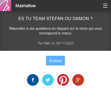
Mashallow
Catégories
ES TU TEAM STEFAN OU DAMON ?
Répondez à ces questions en cliquant sur le choix qui vous
Se connecter / s'inscrire
correspond le mieux.
Par
hel
, le
28/11/2023
Créer une battle
Embed
Créer un quizz