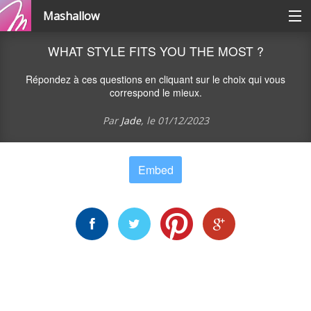
Mashallow
Catégories
WHAT STYLE FITS YOU THE MOST ?
Répondez à ces questions en cliquant sur le choix qui vous
Se connecter / s'inscrire
correspond le mieux.
Par
Jade
, le
01/12/2023
Créer une battle
Embed
Créer un quizz