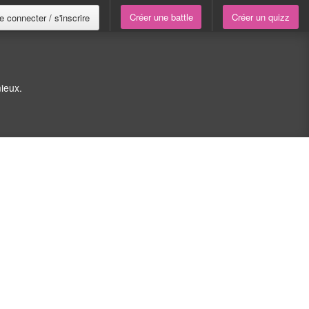
Créer une battle
Créer un quizz
e connecter / s'inscrire
ieux.