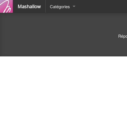
Mashallow
Catégories
Quizz
Battle
Répo