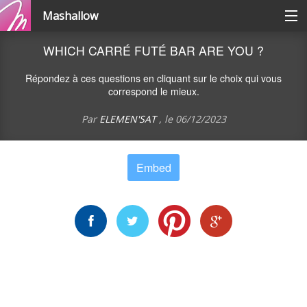
Mashallow
Catégories
WHICH CARRÉ FUTÉ BAR ARE YOU ?
Répondez à ces questions en cliquant sur le choix qui vous
Se connecter / s'inscrire
correspond le mieux.
Par
ELEMEN'SAT
, le
06/12/2023
Créer une battle
Embed
Créer un quizz