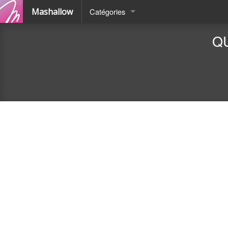
Mashallow
Catégories
Quizz
QU
Battle