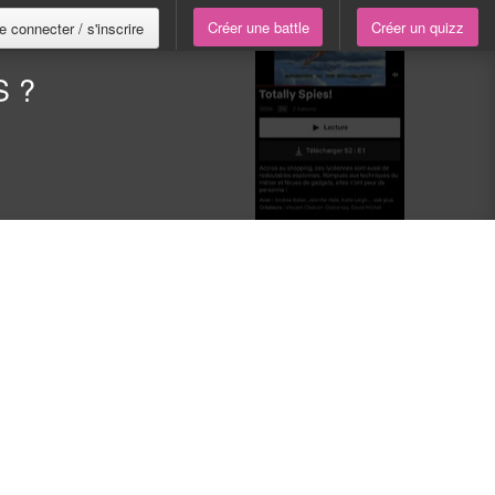
Créer une battle
Créer un quizz
e connecter / s'inscrire
S ?