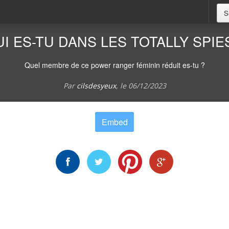
S
I ES-TU DANS LES TOTALLY SPIE
Quel membre de ce power ranger féminin réduit es-tu ?
Par
cilsdesyeux
, le
06/12/2023
Embed