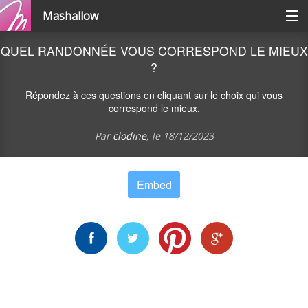
Mashallow
Catégories
QUEL RANDONNÉE VOUS CORRESPOND LE MIEUX
?
Se connecter / s'inscrire
Répondez à ces questions en cliquant sur le choix qui vous
correspond le mieux.
Créer une battle
Par
clodine
, le
18/12/2023
Créer un quizz
Embed