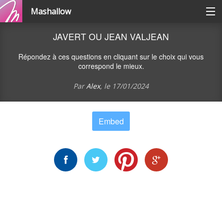
Mashallow
Catégories
JAVERT OU JEAN VALJEAN
Répondez à ces questions en cliquant sur le choix qui vous
Se connecter / s'inscrire
correspond le mieux.
Par
Alex
, le
17/01/2024
Créer une battle
Embed
Créer un quizz