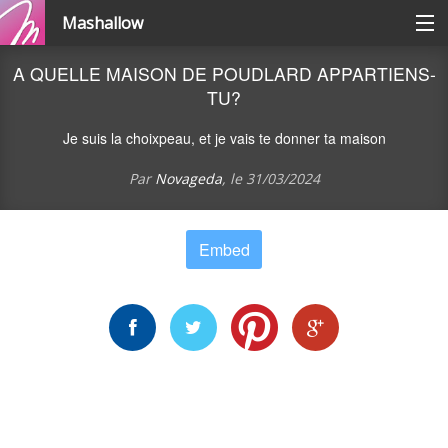
Mashallow
Catégories
A QUELLE MAISON DE POUDLARD APPARTIENS-
TU?
Se connecter / s'inscrire
Je suis la choixpeau, et je vais te donner ta maison
Par
Novageda
, le
31/03/2024
Créer une battle
Embed
Créer un quizz