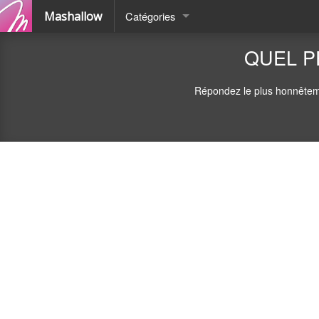
Mashallow
Catégories
Quizz
QUEL P
Battle
Répondez le plus honnêteme