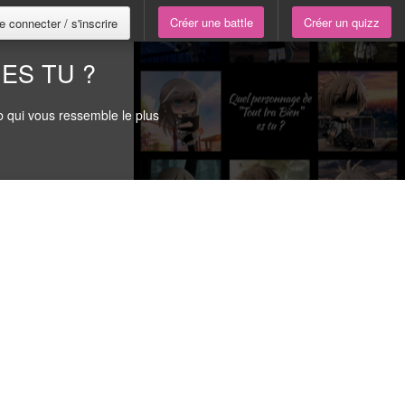
Créer une battle
Créer un quizz
e connecter / s'inscrire
ES TU ?
 qui vous ressemble le plus