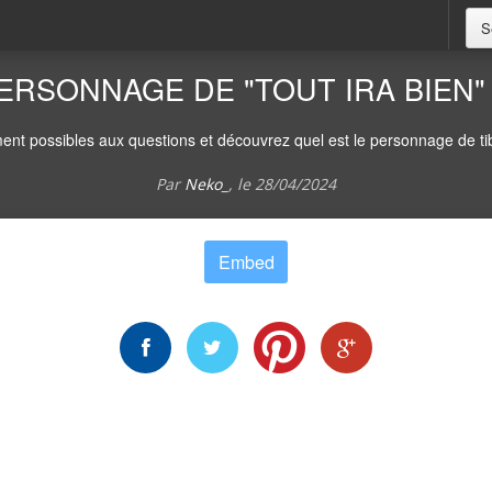
S
ERSONNAGE DE "TOUT IRA BIEN" 
nt possibles aux questions et découvrez quel est le personnage de tib
Par
Neko_
, le
28/04/2024
Embed