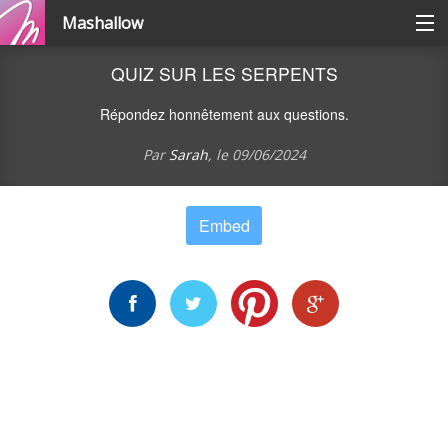
Mashallow
Catégories
QUIZ SUR LES SERPENTS
Répondez honnêtement aux questions.
Se connecter / s'inscrire
Par
Sarah
, le
09/06/2024
Créer une battle
Embed
Créer un quizz