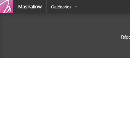
Mashallow
Catégories
Quizz
Battle
Répo