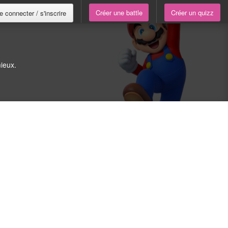
Créer une battle
Créer un quizz
e connecter / s'inscrire
ieux.