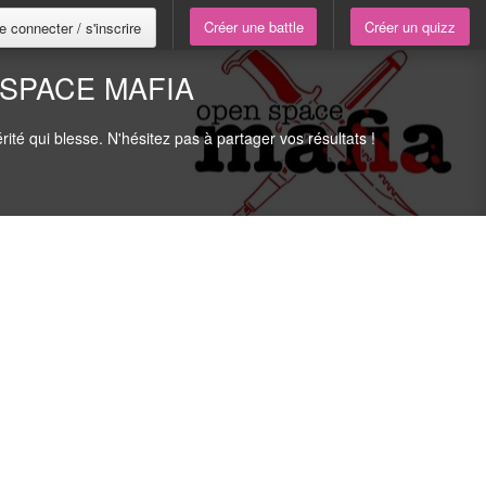
Créer une battle
Créer un quizz
e connecter / s'inscrire
 SPACE MAFIA
té qui blesse. N'hésitez pas à partager vos résultats !