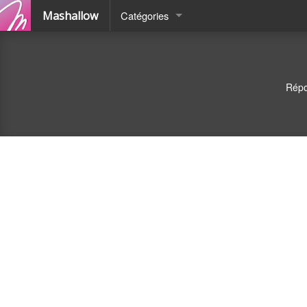
Mashallow
Catégories
Quizz
Battle
Répo