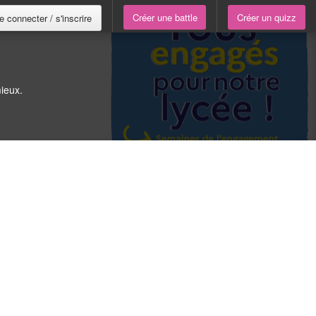
Créer une battle
Créer un quizz
e connecter / s'inscrire
ieux.