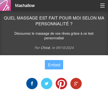
Mashallow
Catégories
QUEL MASSAGE EST FAIT POUR MOI SELON MA
PERSONNALITÉ ?
Se connecter / s'inscrire
Découvrez le massage de vos rêves grâce à ce test
personnalisé
Créer une battle
Par
Chloé
, le
09/10/2024
Créer un quizz
Embed